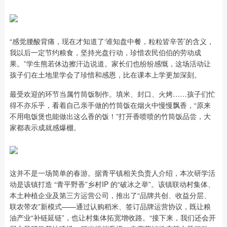
“感觉腰酸背痛，现在才知道了‘谁知盘中餐，粒粒皆辛苦’的含义，
我以后一定节约粮食，坚持光盘行动，珍惜农民伯伯的劳动成
果。”学生熊若休边擦汗边说道。家长们也纷纷感慨，这场活动让
孩子们在土地里学会了珍惜和感恩，比在课本上学更加深刻。
最受欢迎的环节当属竹筒饭制作。填米、封口、火烤……孩子们忙
得不亦乐乎，看着自己亲手做的竹筒饭在烟火中慢慢飘香，“原来
不用电饭煲也能做出这么香的饭！”打开香喷喷的竹筒饭品尝，大
家都表示成就感爆棚。
这并不是一场简单的春游。据青平镇相关负责人介绍，本次研学活
动是该镇打造 “青平野香”乡村IP 的“破冰之举”。该镇联动村集体、
本土种植企业及第三方运营公司，推出了“品牌共创、收益分层、
联农带农”新模式——通过认购稻米、签订品牌运营协议，既让粮
油产业“补链延链”，也让村集体拓宽增收路。“接下来，我们还会开