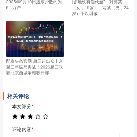
2025年9月10日股东户数约为
报“地铁有偿代坐”：对郭某
5.1万户
（女，19岁）、翁某（男，24
岁）予以训诫
配资头条官网 超三超出众丨京
聚三年破局再战！2026超三联
赛北京西城争霸赛开赛
相关评论
本文评分
*
评论内容
*