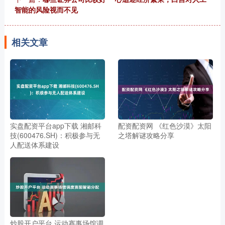
智能的风险视而不见
相关文章
实盘配资平台app下载 湘邮科
配资配资网 《红色沙漠》太阳
技(600476.SH)：积极参与无
之塔解谜攻略分享
人配送体系建设
炒股开户平台 运动赛事场馆调